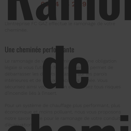
09 74 56 28 93
L’entreprise FC GAZ effectue le ramonage de votre
de
cheminée.
Une cheminée performante
Le ramonage de votre cheminée est une obligation
légale si vous l’utilisez fréquemment. Il permet de
débarrasser les dépôts entassés sur les parois
intérieures et de mieux évacuer la fumée. Vous
sécurisez ainsi votre maison et réduisez tous risques
d’incendie liés à l’insert.
Pour un système de chauffage plus performant, plus
économique et moins polluant, nous vous proposons
notre savoir-faire pour le ramonage de votre conduit
d’évacuation.