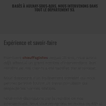
BASÉS À AULNAY-SOUS-BOIS, NOUS INTERVENONS DANS
TOUT LE DÉPARTEMENT 93.
Expérience et savoir-faire
Plombiers
chauffagistes
depuis 28 ans, nous avons
déjà effectué un grand nombre d’interventions. Bon
nombre de nos clients a été satisfait par le résultat.
Nous disposons d’un équipement complet qui nous
permet de vous fournir un travail minutieux qui
respecte les normes établies.
Nous nous distinguons par la rapidité de nos
interventions. Nous vous rejoignons en moins de 48h si