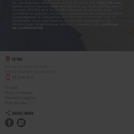
de vos données, effectués à partir de notre site
fcgaz-93.com
,
soient conformes au règlement général sur la protection des
données (RGPD) et à la loi Informatique et Libertés. Pour
connaître et exercer vos droits, notamment de retrait de votre
consentement à l'utilisation des données collectées par ce
formulaire, ou à vous inscrire sur la liste d'opposition au
démarchage téléphonique, veuillez consulter notre
politique
de confidentialité
FC GAZ
54 rue du Colonel Moll
93600
AULNAY-SOUS-BOIS
09 74 56 28 93
Accueil
Nous contacter
Mentions légales
Plan du site
SUIVEZ-NOUS