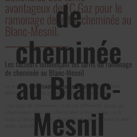
de
avantageux de FC Gaz pour le
ramonage de votre cheminée au
Blanc-Mesnil.
cheminée
Les facteurs influençant les tarifs du ramonage
au Blanc-
de cheminée au Blanc-Mesnil
Le prix du
ramonage de votre cheminée
au Blanc-
Mesnil dépend de plusieurs facteurs, tels que :
Mesnil
• Le type de cheminée : il existe différents types de
cheminées, dont les cheminées à bois, à gaz, ou à
fioul. Chaque version nécessite des techniques et des
outils spécifiques.