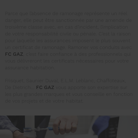
Parce que l’absence de ramonage représente un réel
danger, elle peut être sanctionnée par une amende de
troisième classe avec, en cas d’incident, l’implication
de votre responsabilité civile ou pénale. C’est la raison
pour laquelle les assurances imposent le plus souvent
un certificat de ramonage. Ramoner vos conduits avec
FC GAZ
, c’est faire confiance à des professionnels qui
vous délivreront les certificats nécessaires pour votre
assurance habitation.
Frisquet, Saunier Duval, E.L.M. Leblanc, Chaffoteaux,
De Dietrich...
FC GAZ
vous apporte son expertise sur
les plus grandes marques et vous conseille en fonction
de vos projets et de votre habitat.