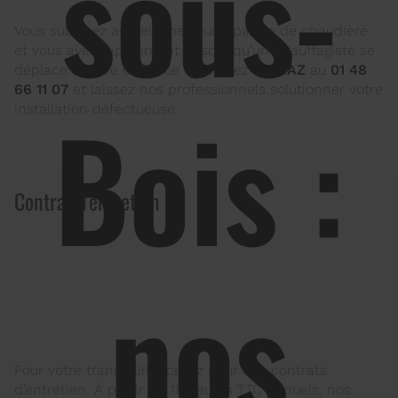
sous-
Vous subissez actuellement une panne de chaudière
et vous avez rapidement besoin qu’un chauffagiste se
déplace à votre domicile ? Appelez
FC GAZ
au
01 48
66 11 07
et laissez nos professionnels solutionner votre
Bois :
installation défectueuse.
Contrat d'entretien
nos
Pour votre tranquillité, optez pour nos contrats
d’entretien. À partir de 180 euros TTC annuels, nos