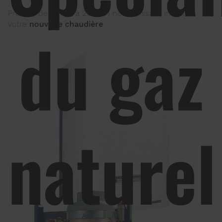
Profitez de la TVA à 20% en nous laissant installer
votre
nouvelle chaudière
.
du gaz
naturel