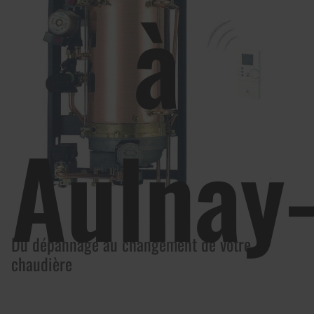
à
Aulnay
Du dépannage au changement de votre
chaudière